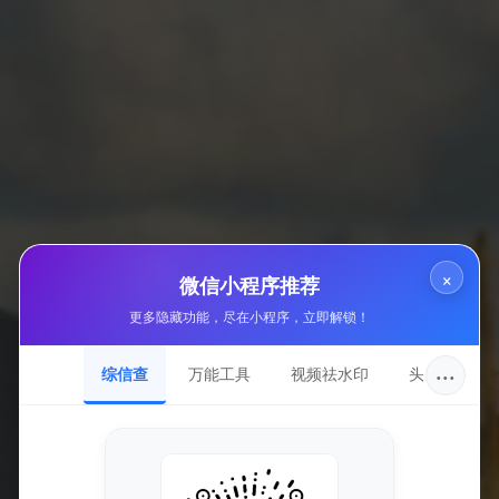
摘要描述
我曾经是一个玩家，一次我看到了18183游戏网对于一个游戏的评
价，让我心动不已，于是便决定尝试一下。
我购买了游戏并迅速收到了包裹，开箱后我发现游戏内含有详细的操
作说明书，这让我感到十分贴心。
首先，我按照说明书上的步骤完成了游戏的安装，这个过程非常简单
明了，不需要太多技术知识。
×
接着，我开始尝试着进行游戏，刚开始对游戏的操作还有些生疏，但
微信小程序推荐
通过反复练习，我逐渐熟悉了游戏的操作方法。
更多隐藏功能，尽在小程序，立即解锁！
在我玩游戏的过程中，我发现了一些小技巧，比如在特定关卡中使用
特定道具可以轻松过关，或者在战斗中采用不同的战术可以获得更高
···
综信查
万能工具
视频祛水印
头像圈
的分数。
这些小技巧让我在游戏中更加游刃有余，也增加了游戏的趣味性。
在我玩得不亦乐乎的时候，我忽然想到了我的好友们也会对这款游戏
感兴趣。