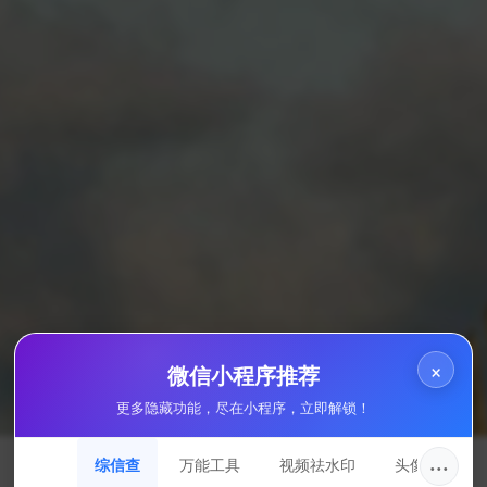
域名
ma
隐私保护
持有名称
隐私保护
注册
(sh
备案查询
SEO综合查询
百度权重查询
网站安全检测
搜狗收录查
的平台，用户可以在这里找到各种类型的游戏，包括休闲、竞技、棋牌、角
×
微信小程序推荐
庞大的用户群体和丰富的游戏资源，可以满足不同用户的游戏需求。
更多隐藏功能，尽在小程序，立即解锁！
点和两个缺点，以及一些使用技巧，帮助您更好地利用这个平台。
···
综信查
万能工具
视频祛水印
头像圈
各类热门游戏，无论是休闲玩家还是竞技玩家都能在这里找到合适的游戏。